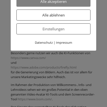
Alle akzeptieren
Wir nutzen Künstliche Intelligenz selbst an der
Humboldt Matura-Schule
Alle ablehnen
Für die Erstellung von Texten lassen wir uns gerne von
https://chat.openai.com/
Einstellungen
und
https://copilot.microsoft.com/
assistieren. Dies findet bei uns vor allem im Bereich
Datenschutz
|
Impressum
Marketing einen großen Nutzen.
Besonders gerne nutzen wir auch die KI-Funktionen von
https://www.canva.com/
und
https://www.adobe.com/products/firefly.html
für die Generierung von Bildern. Auch das ist vor allem für
unsere Marketingzwecke sehr hilfreich.
Im Rahmen der Produktion von Willkommens-, Info- und
Lehrvideos sehen wir ein großes Potential in den oben
genannten Video-Avatar KI-Tools und dem Screenrecorder-
Tool
https://www.loom.com/
.
Den Einsatz der vorgestellten KI-Tools der eEducation