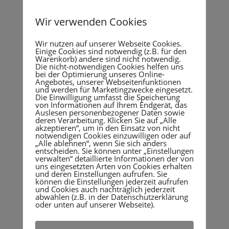
betreuten Online-Selbstlernkurs „Künstliche Intelligenz im
Bildungsbereich“ ergänzt. Dabei geht es in vier Modulen um
Wir verwenden Cookies
eine Einführung in dieses Thema. In Modul 1 geht es um die
Grundlagen zu KI. Modul 2 beschäftigt sich mit der
Wir nutzen auf unserer Webseite Cookies.
kritischen Auseinandersetzung mit KI im Bildungsbereich
Einige Cookies sind notwendig (z.B. für den
und in den Modulen 3 und 4 werden diverse KI-Tools für die
Warenkorb) andere sind nicht notwendig.
Unterrichtsvorbereitung und Erstellung von
Die nicht-notwendigen Cookies helfen uns
bei der Optimierung unseres Online-
Unterrichtsmaterialien vorgestellt und angewendet.
Angebotes, unserer Webseitenfunktionen
und werden für Marketingzwecke eingesetzt.
Die Absolvierung ist online, komplett zeit- und
Die Einwilligung umfasst die Speicherung
ortsunabhängig möglich und nimmt in etwa 8 Stunden in
von Informationen auf Ihrem Endgerät, das
Auslesen personenbezogener Daten sowie
Anspruch. Der Einstieg kann jederzeit erfolgen. Besonders
deren Verarbeitung. Klicken Sie auf „Alle
geeignet ist dieser Kurs für Lehrer:innen, Trainer:innen und
akzeptieren“, um in den Einsatz von nicht
Personen im Bereich der betrieblichen Weiterbildung,
notwendigen Cookies einzuwilligen oder auf
„Alle ablehnen“, wenn Sie sich anders
welche Künstliche Intelligenz als Assistenz für ihre
entscheiden. Sie können unter „Einstellungen
Unterrichtstätigkeiten nutzen wollen. Weitere
verwalten“ detaillierte Informationen der von
Informationen dazu gibt es auf unserer Homepage
uns eingesetzten Arten von Cookies erhalten
und deren Einstellungen aufrufen. Sie
https://www.bildungsgestalter.at/kurs/ki-fuer-den-
können die Einstellungen jederzeit aufrufen
bildungsbereich/
.
und Cookies auch nachträglich jederzeit
abwählen (z.B. in der Datenschutzerklärung
Doch wir geben unser Wissen in diesem Bereich nicht nur
oder unten auf unserer Webseite).
weiter, sondern wenden es auch selbst für unsere Zwecke
an.