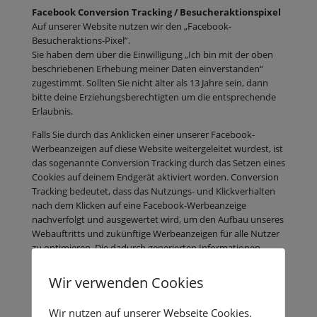
Facebook Conversion Tracking / Besucheraktionspixel
Auf unserer Website nutzen wir den „Facebook-
Besucheraktions-Pixel”.
Sie haben dem über die Einwilligung „Ich bin mit der oben
beschriebenen Erhebung meiner Daten einverstanden“
zugestimmt. Sollten Sie nicht älter als 13 Jahre sein, dann
bitte deine Erziehungsberechtigten um die entsprechende
Erlaubnis.
Falls Sie durch das Anklicken einer unserer Facebook-
Werbeanzeigen auf diese Website weitergeleitet wurdest, ist
das sogenannte Conversion Tracking durch das Setzen eines
Cookies auf deinem Endgerät aktiviert worden. Conversion
Tracking bedeutet, dass das Nutzungs- und Klickverhalten
nach dem Klicken auf eine Facebook-Werbeanzeige
nachverfolgt und ausgewertet wird, um den Aufbau unseres
Webauftritts und zukünftige Werbeanzeigen für alle Nutzer
zu optimieren. Die dadurch generierten Informationen
lassen sich nicht mit einzelnen Nutzern in Verbindung
bringen, da sie für uns anonym sind. Facebook speichert
Wir verwenden Cookies
diese Daten; die Art der weiteren Verarbeitung dort ist uns
nicht bekannt. Weitere Informationen dazu kannen Sie in
Wir nutzen auf unserer Webseite Cookies.