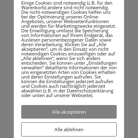
den Datenschutzrichtlinien von Facebook abrufen:
Einige Cookies sind notwendig (z.B. für den
http://de- de.facebook.com/policy.php
Warenkorb) andere sind nicht notwendig.
Die nicht-notwendigen Cookies helfen uns
bei der Optimierung unseres Online-
Facebook-Plugins
Angebotes, unserer Webseitenfunktionen
Auf unseren Seiten sind Plugins des sozialen Netzwerks
und werden für Marketingzwecke eingesetzt.
Facebook, Anbieter Facebook Inc., 1 Hacker Way, Menlo
Die Einwilligung umfasst die Speicherung
von Informationen auf Ihrem Endgerät, das
Park, California 94025, USA, integriert. Die Facebook-Plugins
Auslesen personenbezogener Daten sowie
erkennen Sie an dem Facebook-Logo oder dem „Like-
deren Verarbeitung. Klicken Sie auf „Alle
Button“ („Gefällt mir“) auf unserer Seite. Eine Übersicht über
akzeptieren“, um in den Einsatz von nicht
notwendigen Cookies einzuwilligen oder auf
die Facebook-Plugins finden Sie hier:
„Alle ablehnen“, wenn Sie sich anders
https://developers.facebook.com/docs/plugins/
.
entscheiden. Sie können unter „Einstellungen
verwalten“ detaillierte Informationen der von
Wenn Sie unsere Seiten besuchen, wird über das Plugin eine
uns eingesetzten Arten von Cookies erhalten
direkte Verbindung zwischen Ihrem Browser und dem
und deren Einstellungen aufrufen. Sie
können die Einstellungen jederzeit aufrufen
Facebook-Server hergestellt. Facebook erhält dadurch die
und Cookies auch nachträglich jederzeit
Information, dass Sie mit Ihrer IP-Adresse unsere Seite
abwählen (z.B. in der Datenschutzerklärung
besucht haben. Wenn Sie den Facebook „Like-Button“
oder unten auf unserer Webseite).
anklicken, während Sie in Ihrem Facebook-Account
eingeloggt sind, können Sie die Inhalte unserer Seiten auf
Alle akzeptieren
Ihrem Facebook-Profil verlinken. Dadurch kann Facebook
den Besuch unserer Seiten Ihrem Benutzerkonto zuordnen.
Wir weisen darauf hin, dass wir als Anbieter der Seiten keine
Alle ablehnen
Kenntnis vom Inhalt der übermittelten Daten sowie deren