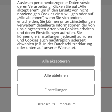
Auslesen personenbezogener Daten sowie
deren Verarbeitung. Klicken Sie auf „Alle
akzeptieren“, um in den Einsatz von nicht
notwendigen Cookies einzuwilligen oder auf
„Alle ablehnen“, wenn Sie sich anders
Guided E-Learning
entscheiden. Sie können unter „Einstellungen
verwalten“ detaillierte Informationen der von
uns eingesetzten Arten von Cookies erhalten
Bei dieser Variante der Vorbereitung auf die
und deren Einstellungen aufrufen. Sie
können die Einstellungen jederzeit aufrufen
Berufsreifeprüfung steht der Fernlehrkurs plus zusätzliche
und Cookies auch nachträglich jederzeit
Betreuung zur Verfügung.
abwählen (z.B. in der Datenschutzerklärung
oder unten auf unserer Webseite).
Informationen zur BRP im
Alle akzeptieren
Guided E-Learning
Alle ablehnen
Einstellungen
Fernlehre
Datenschutz
|
Impressum