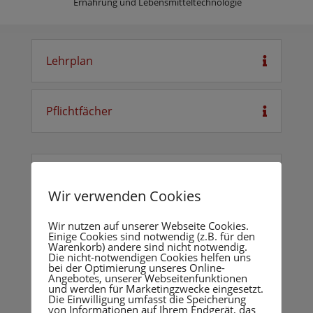
Ernährung und Lebensmitteltechnologie
Lehrplan
Pflichtfächer
Prüfungsschulen
Wir verwenden Cookies
Kosten
Wir nutzen auf unserer Webseite Cookies.
Einige Cookies sind notwendig (z.B. für den
Warenkorb) andere sind nicht notwendig.
Die nicht-notwendigen Cookies helfen uns
bei der Optimierung unseres Online-
Angebotes, unserer Webseitenfunktionen
und werden für Marketingzwecke eingesetzt.
Inkludierte Leistungen
Die Einwilligung umfasst die Speicherung
von Informationen auf Ihrem Endgerät, das