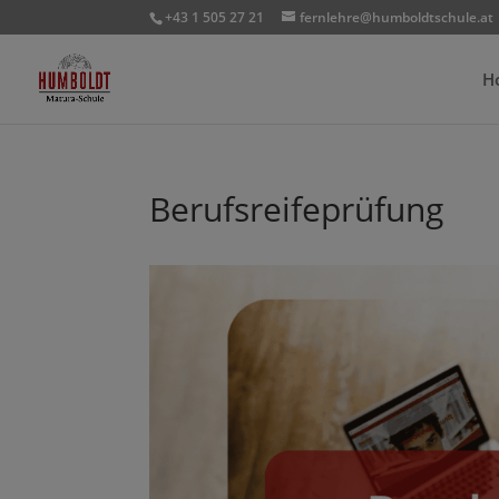
+43 1 505 27 21
fernlehre@humboldtschule.at
H
Berufsreifeprüfung