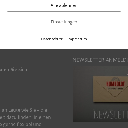
Alle ablehnen
Einstellungen
|
Datenschutz
Impressum
NEWSLETTER ANMEL
olen Sie sich
an Leute wie Sie – die
eit dazu finden, in einen
e gerne flexibel und