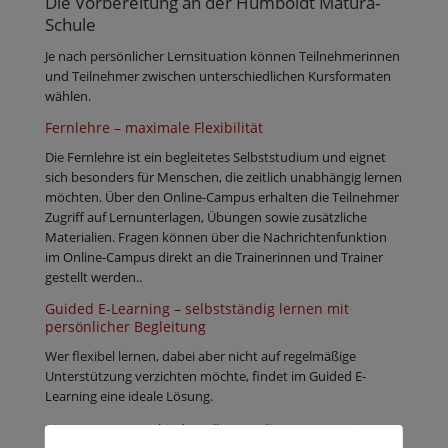
Die Vorbereitung an der Humboldt Matura-
Schule
Je nach persönlicher Lernsituation können Teilnehmerinnen
und Teilnehmer zwischen unterschiedlichen Kursformaten
wählen.
Fernlehre – maximale Flexibilität
Die Fernlehre ist ein begleitetes Selbststudium und eignet
sich besonders für Menschen, die zeitlich unabhängig lernen
möchten. Über den Online-Campus erhalten die Teilnehmer
Zugriff auf Lernunterlagen, Übungen sowie zusätzliche
Materialien. Fragen können über die Nachrichtenfunktion
im Online-Campus direkt an die Trainerinnen und Trainer
gestellt werden..
Guided E-Learning – selbstständig lernen mit
persönlicher Begleitung
Wer flexibel lernen, dabei aber nicht auf regelmäßige
Unterstützung verzichten möchte, findet im Guided E-
Learning eine ideale Lösung.
Dieses Konzept verbindet selbstständiges Lernen mit