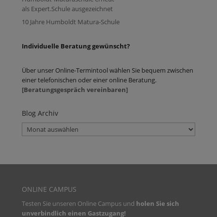
als Expert.Schule ausgezeichnet
10 Jahre Humboldt Matura-Schule
Individuelle Beratung gewünscht?
Über unser Online-Termintool wählen Sie bequem zwischen
einer telefonischen oder einer online Beratung.
[Beratungsgespräch vereinbaren]
Blog Archiv
Blog
Archiv
ONLINE CAMPUS
Testen Sie unseren
Online Campus und
holen Sie sich
unverbindlich einen Gastzugang!