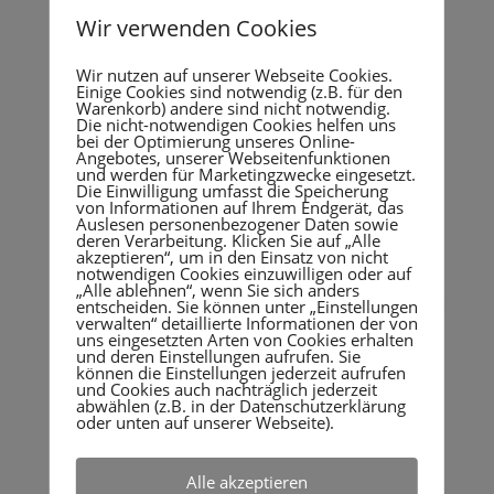
strukturierter Begleitung durch erfahrene Lehrkräfte. Die
Teilnehmer erhalten einen klaren Lernplan, regelmäßiges
Wir verwenden Cookies
Feedback und persönliche Betreuung während des
gesamten Vorbereitungszeitraums. Dadurch entsteht eine
Wir nutzen auf unserer Webseite Cookies.
gute Balance zwischen Eigenverantwortung und
Einige Cookies sind notwendig (z.B. für den
Warenkorb) andere sind nicht notwendig.
professioneller Unterstützung.
Die nicht-notwendigen Cookies helfen uns
bei der Optimierung unseres Online-
Online-Abendkurs – gemeinsam lernen nach der
Angebotes, unserer Webseitenfunktionen
Arbeit
und werden für Marketingzwecke eingesetzt.
Die Einwilligung umfasst die Speicherung
Für alle, die den direkten Austausch mit Lehrkräften und
von Informationen auf Ihrem Endgerät, das
anderen Kursteilnehmern schätzen, bietet die Humboldt
Auslesen personenbezogener Daten sowie
deren Verarbeitung. Klicken Sie auf „Alle
Matura-Schule einen Online-Abendkurs an.
akzeptieren“, um in den Einsatz von nicht
notwendigen Cookies einzuwilligen oder auf
Der Unterricht findet bequem von zu Hause aus statt und
„Alle ablehnen“, wenn Sie sich anders
ist speziell auf Berufstätige abgestimmt. So lassen sich Arbeit
entscheiden. Sie können unter „Einstellungen
verwalten“ detaillierte Informationen der von
und Weiterbildung optimal miteinander vereinbaren, ohne
uns eingesetzten Arten von Cookies erhalten
regelmäßig lange Anfahrtswege in Kauf nehmen zu müssen.
und deren Einstellungen aufrufen. Sie
können die Einstellungen jederzeit aufrufen
Welche Lernform passt zu Ihnen?
und Cookies auch nachträglich jederzeit
abwählen (z.B. in der Datenschutzerklärung
Die passende Vorbereitung hängt von den persönlichen
oder unten auf unserer Webseite).
Lebensumständen ab.
Fernlehre
eignet sich für Menschen mit maximalem
Alle akzeptieren