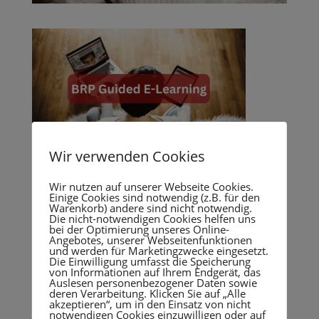
Wir verwenden Cookies
BRP Guided E-Learning
Wir nutzen auf unserer Webseite Cookies.
Einige Cookies sind notwendig (z.B. für den
Beiträge
Warenkorb) andere sind nicht notwendig.
Die nicht-notwendigen Cookies helfen uns
Die Berufsreifeprüfung in Österreich
bei der Optimierung unseres Online-
Wenn das Regelschulsystem nicht passt
Angebotes, unserer Webseitenfunktionen
und werden für Marketingzwecke eingesetzt.
Berufsbegleitend und strukturiert lernen
Die Einwilligung umfasst die Speicherung
von Informationen auf Ihrem Endgerät, das
Humboldt-Maturaschule erneut
Auslesen personenbezogener Daten sowie
als Expert.Schule ausgezeichnet
deren Verarbeitung. Klicken Sie auf „Alle
akzeptieren“, um in den Einsatz von nicht
10 Jahre Humboldt Matura-Schule
notwendigen Cookies einzuwilligen oder auf