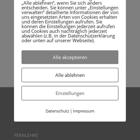
„Alle ablehnen“, wenn Sie sich anders
entscheiden. Sie können unter „Einstellungen
Individuelle Beratung gewünscht?
verwalten“ detaillierte Informationen der von
uns eingesetzten Arten von Cookies erhalten
und deren Einstellungen aufrufen. Sie
können die Einstellungen jederzeit aufrufen
Über unser Online-Termintool wählen Sie bequem zwischen
und Cookies auch nachträglich jederzeit
einer telefonischen oder einer online Beratung.
abwählen (z.B. in der Datenschutzerklärung
[Beratungsgespräch vereinbaren]
oder unten auf unserer Webseite).
Blog Archiv
Alle akzeptieren
Blog
Archiv
Alle ablehnen
Einstellungen
ONLINE CAMPUS
Datenschutz
|
Impressum
Testen Sie unseren
Online Campus und
holen Sie sich
unverbindlich einen Gastzugang!
FERNLEHRE